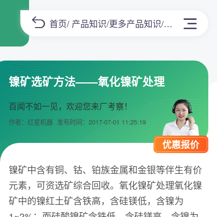
首页
/
产品知识
/
更多产品知识
/正文
镍矿选矿方法——氧化镍矿处理
百闻不如一见，欢迎您来厂考察！
作者：红星机器
发布时间：2017-07-01 11:25:19
优惠报价
镍矿中含有铜、钴、铂族金属和金银等伴生有价
元素，可资选矿综合回收。氧化镍矿处理氧化镍
矿中的镍红土矿含铁高，含硅镁低，含镍为
1~2%；而硅酸镍矿含铁低，含硅镁高，含镍为