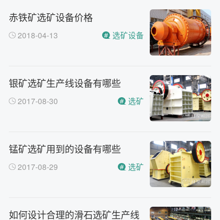
桐街与红松路交叉口中国高端矿
机生产出口基地园区
赤铁矿选矿设备价格
制砂机最小的产量是多少？
问
2018-04-13
选矿设备
最小每小时12吨
答
移动破碎机时产多少方？
问
每小时30-300方的型号都有。
答
银矿选矿生产线设备有哪些
红星制砂机在环保上达标吗？
问
环保测验均达到标准
答
2017-08-30
选矿
小型的制砂机类型有哪些？
问
主要有细碎机，复合破，对辊制
答
砂机，HX制砂机等
锰矿选矿用到的设备有哪些
2017-08-29
选矿
如何设计合理的滑石选矿生产线