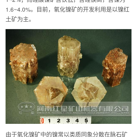
1.6~4.0%。目前，氧化镍矿的开发利用是以镍红
土矿为主。
由于氧化镍矿中的镍常以类质同象分散在脉石矿