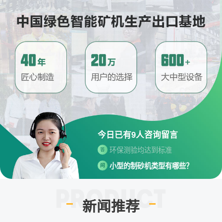
请问厂家地址在哪？
问
河南省郑州市高新技术开发区梧
答
桐街与红松路交叉口中国高端矿
机生产出口基地园区
制砂机最小的产量是多少？
问
最小每小时12吨
答
移动破碎机时产多少方？
问
每小时30-300方的型号都有。
答
红星制砂机在环保上达标吗？
问
今日已有
9
人咨询留言
环保测验均达到标准
答
小型的制砂机类型有哪些？
问
主要有细碎机，复合破，对辊制
答
砂机，HX制砂机等
请问厂家地址在哪？
问
新闻推荐
河南省郑州市高新技术开发区梧
答