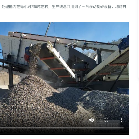
处理能力在每小时250吨左右，生产线总共用到了三台移动制砂设备，均购自