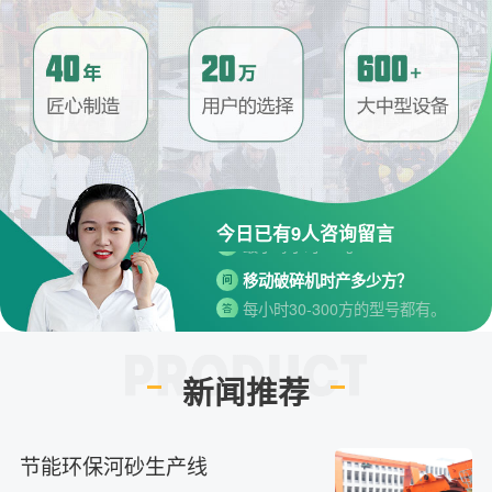
请问厂家地址在哪？
问
河南省郑州市高新技术开发区梧
答
桐街与红松路交叉口中国高端矿
机生产出口基地园区
制砂机最小的产量是多少？
问
最小每小时12吨
今日已有
9
人咨询留言
答
移动破碎机时产多少方？
问
每小时30-300方的型号都有。
答
红星制砂机在环保上达标吗？
问
环保测验均达到标准
答
新闻推荐
小型的制砂机类型有哪些？
问
主要有细碎机，复合破，对辊制
答
砂机，HX制砂机等
节能环保河砂生产线
请问厂家地址在哪？
问