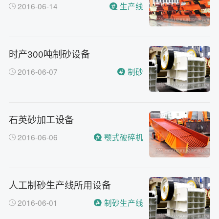
2016-06-14
生产线
河南省郑州市高新技术开发区梧
答
桐街与红松路交叉口中国高端矿
机生产出口基地园区
制砂机最小的产量是多少？
问
时产300吨制砂设备
最小每小时12吨
答
2016-06-07
制砂
移动破碎机时产多少方？
问
每小时30-300方的型号都有。
答
红星制砂机在环保上达标吗？
问
环保测验均达到标准
答
石英砂加工设备
小型的制砂机类型有哪些？
问
2016-06-06
颚式破碎机
主要有细碎机，复合破，对辊制
答
砂机，HX制砂机等
人工制砂生产线所用设备
2016-06-01
制砂生产线