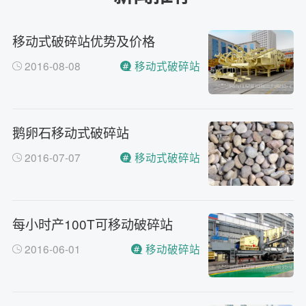
小型的制砂机类型有哪些？
问
主要有细碎机，复合破，对辊制
答
移动式破碎站优势及价格
砂机，HX制砂机等
2016-08-08
移动式破碎站
请问厂家地址在哪？
问
河南省郑州市高新技术开发区梧
答
桐街与红松路交叉口中国高端矿
机生产出口基地园区
鹅卵石移动式破碎站
制砂机最小的产量是多少？
问
2016-07-07
移动式破碎站
最小每小时12吨
答
移动破碎机时产多少方？
问
每小时30-300方的型号都有。
答
每小时产100T可移动破碎站
红星制砂机在环保上达标吗？
问
环保测验均达到标准
答
2016-06-01
移动破碎站
小型的制砂机类型有哪些？
问
主要有细碎机，复合破，对辊制
答
砂机，HX制砂机等