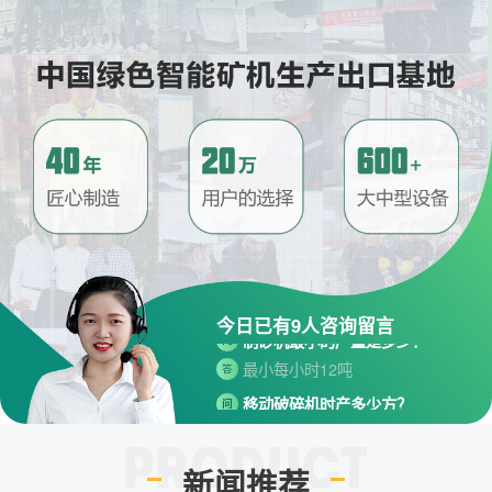
请问厂家地址在哪？
问
河南省郑州市高新技术开发区梧
答
桐街与红松路交叉口中国高端矿
机生产出口基地园区
今日已有
9
人咨询留言
制砂机最小的产量是多少？
问
最小每小时12吨
答
移动破碎机时产多少方？
问
每小时30-300方的型号都有。
答
红星制砂机在环保上达标吗？
问
新闻推荐
环保测验均达到标准
答