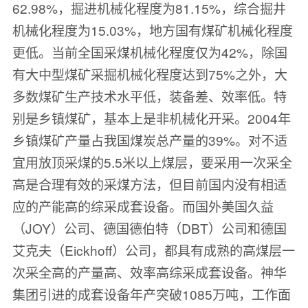
62.98%，掘进机械化程度为81.15%，综合掘井
机械化程度为15.03%，地方国有煤矿机械化程度
更低。当前全国采煤机械化程度仅为42%，除国
有大中型煤矿采掘机械化程度达到75%之外，大
多数煤矿生产技术水平低，装备差、效率低。特
别是乡镇煤矿，基本上是非机械化开采。2004年
乡镇煤矿产量占我国煤炭总产量的39%。对不适
宜用放顶采煤的5.5米以上煤层，要采用一次采全
高是合理有效的采煤方法，但目前国内没有相适
应的产能高的综采成套设备。而国外美国久益
（JOY）公司、德国德伯特（DBT）公司和德国
艾克夫（Eickhoff）公司，都具有成熟的高煤层一
次采全高的产量高、效率高综采成套设备。神华
集团引进的成套设备年产突破1085万吨，工作面