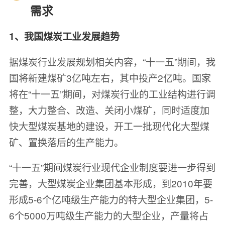
需求
1、我国煤炭工业发展趋势
据煤炭行业发展规划相关内容，“十一五”期间，我
国将新建煤矿3亿吨左右，其中投产2亿吨。国家
将在“十一五”期间，对煤炭行业的工业结构进行调
整，大力整合、改造、关闭小煤矿，同时适度加
快大型煤炭基地的建设，开工一批现代化大型煤
矿、置换落后的生产能力。
“十一五”期间煤炭行业现代企业制度要进一步得到
完善，大型煤炭企业集团基本形成，到2010年要
形成5-6个亿吨级生产能力的特大型企业集团，5-
6个5000万吨级生产能力的大型企业，产量将占