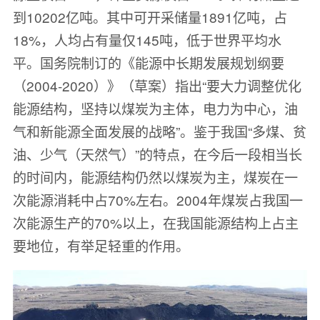
到10202亿吨。其中可开采储量1891亿吨，占
18%，人均占有量仅145吨，低于世界平均水
平。国务院制订的《能源中长期发展规划纲要
（2004-2020）》（草案）指出“要大力调整优化
能源结构，坚持以煤炭为主体，电力为中心，油
气和新能源全面发展的战略”。鉴于我国“多煤、贫
油、少气（天然气）”的特点，在今后一段相当长
的时间内，能源结构仍然以煤炭为主，煤炭在一
次能源消耗中占70%左右。2004年煤炭占我国一
次能源生产的70%以上，在我国能源结构上占主
要地位，有举足轻重的作用。