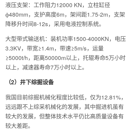
液压支架：工作阻力12000 KN，立柱缸径
ф480mm，支护高度6m，架间距1.75-2m，支架
降移升时间8-12s，采用电液控制系统。
大型带式输送机：装机功率1500-4000KN，电压
3.3KV，带宽≥1.4m，带速≥5m/s，运量
≥5000t/h，距离50000m以上，托辊寿命5万小时
以上，减速器寿命7万小时以上。
（2）井下综掘设备
我国目前综掘机械化程度比较低，仅为12.81%，
远远跟不上综采机械化的发展，其中掘进机虽有
较大的发展，但整体技术水平仍比高质量设备有
较大差距。