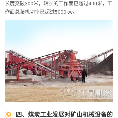
长度突破300米，较长的工作面已超过400米，工
作面总装机功率已超过5000kw。
四、煤炭工业发展对矿山机械设备的