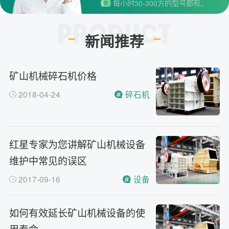
红星制砂机在环保上达标吗？
问
环保测验均达到标准
答
小型的制砂机类型有哪些？
问
新闻推荐
主要有细碎机，复合破，对辊制
答
砂机，HX制砂机等
矿山机械碎石机价格
请问厂家地址在哪？
问
河南省郑州市高新技术开发区梧
答
2018-04-24
碎石机
桐街与红松路交叉口中国高端矿
机生产出口基地园区
制砂机最小的产量是多少？
问
红星专家为您讲解矿山机械设备
最小每小时12吨
答
维护中常见的误区
移动破碎机时产多少方？
问
每小时30-300方的型号都有。
答
2017-09-16
设备
红星制砂机在环保上达标吗？
问
环保测验均达到标准
答
如何有效延长矿山机械设备的使
小型的制砂机类型有哪些？
问
用寿命