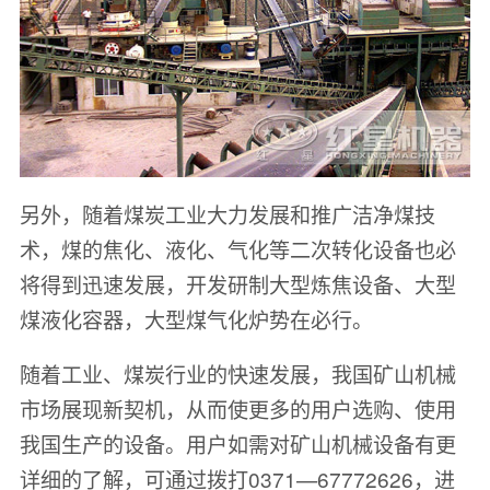
另外，随着煤炭工业大力发展和推广洁净煤技
术，煤的焦化、液化、气化等二次转化设备也必
将得到迅速发展，开发研制大型炼焦设备、大型
煤液化容器，大型煤气化炉势在必行。
随着工业、煤炭行业的快速发展，我国矿山机械
市场展现新契机，从而使更多的用户选购、使用
我国生产的设备。用户如需对矿山机械设备有更
详细的了解，可通过拨打0371—67772626，进