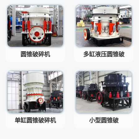
砂机，HX制砂机等
请问厂家地址在哪？
问
河南省郑州市高新技术开发区梧
答
桐街与红松路交叉口中国高端矿
机生产出口基地园区
制砂机最小的产量是多少？
问
圆锥破碎机
多缸液压圆锥破
最小每小时12吨
答
移动破碎机时产多少方？
问
每小时30-300方的型号都有。
答
红星制砂机在环保上达标吗？
问
环保测验均达到标准
答
小型的制砂机类型有哪些？
问
主要有细碎机，复合破，对辊制
答
砂机，HX制砂机等
单缸圆锥破碎机
小型圆锥破