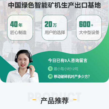
请问厂家地址在哪？
问
河南省郑州市高新技术开发区梧
答
桐街与红松路交叉口中国高端矿
机生产出口基地园区
制砂机最小的产量是多少？
问
今日已有
9
人咨询留言
最小每小时12吨
答
移动破碎机时产多少方？
问
每小时30-300方的型号都有。
答
红星制砂机在环保上达标吗？
问
环保测验均达到标准
答
产品推荐
小型的制砂机类型有哪些？
问
主要有细碎机，复合破，对辊制
答