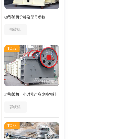
69鄂破机价格及型号参数
鄂破机
TOP2
57鄂破机一小时能产多少吨物料
鄂破机
TOP3