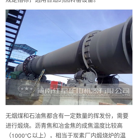
无烟煤和石油焦都含有一定数量的挥发份，需要
进行煅烧。沥青焦和冶金焦的成焦温度比较高
（1000℃以上），相当于炭素厂内煅烧炉的温