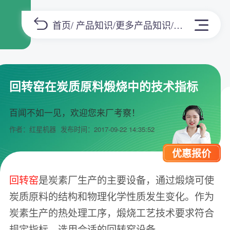
首页
/
产品知识
/
更多产品知识
/正文
回转窑在炭质原料煅烧中的技术指标
百闻不如一见，欢迎您来厂考察！
作者：红星机器
发布时间：2017-09-22 14:35:52
优惠报价
回转窑
是炭素厂生产的主要设备，通过煅烧可使
炭质原料的结构和物理化学性质发生变化。作为
炭素生产的热处理工序，煅烧工艺技术要求符合
规定指标，选用合适的回转窑设备。