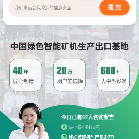
我们承诺会保障您的信息安全
请问厂家地址在哪？
问
河南省郑州市高新技术开发区梧
答
桐街与红松路交叉口中国高端矿
机生产出口基地园区
制砂机最小的产量是多少？
问
今日已有
27
人咨询留言
最小每小时12吨
答
移动破碎机时产多少方？
问