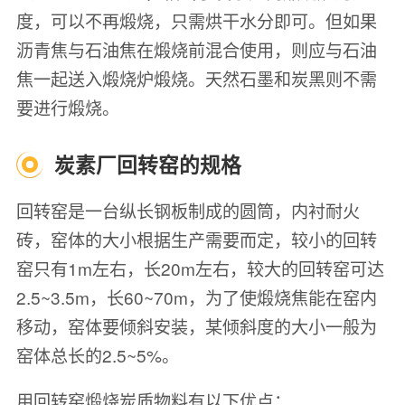
度，可以不再煅烧，只需烘干水分即可。但如果
沥青焦与石油焦在煅烧前混合使用，则应与石油
焦一起送入煅烧炉煅烧。天然石墨和炭黑则不需
要进行煅烧。
炭素厂回转窑的规格
回转窑是一台纵长钢板制成的圆筒，内衬耐火
砖，窑体的大小根据生产需要而定，较小的回转
窑只有1m左右，长20m左右，较大的回转窑可达
2.5~3.5m，长60~70m，为了使煅烧焦能在窑内
移动，窑体要倾斜安装，某倾斜度的大小一般为
窑体总长的2.5~5%。
用回转窑煅烧炭质物料有以下优点：