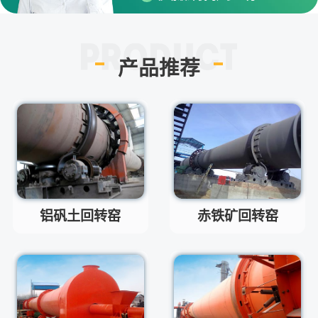
每小时30-300方的型号都有。
答
红星制砂机在环保上达标吗？
问
环保测验均达到标准
答
产品推荐
小型的制砂机类型有哪些？
问
主要有细碎机，复合破，对辊制
答
砂机，HX制砂机等
请问厂家地址在哪？
问
河南省郑州市高新技术开发区梧
答
桐街与红松路交叉口中国高端矿
机生产出口基地园区
制砂机最小的产量是多少？
问
铝矾土回转窑
赤铁矿回转窑
最小每小时12吨
答
移动破碎机时产多少方？
问
每小时30-300方的型号都有。
答
红星制砂机在环保上达标吗？
问
环保测验均达到标准
答