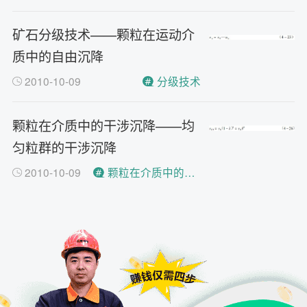
最小每小时12吨
答
移动破碎机时产多少方？
问
矿石分级技术——颗粒在运动介
每小时30-300方的型号都有。
答
质中的自由沉降
红星制砂机在环保上达标吗？
问
2010-10-09
分级技术
环保测验均达到标准
答
小型的制砂机类型有哪些？
问
颗粒在介质中的干涉沉降——均
主要有细碎机，复合破，对辊制
答
砂机，HX制砂机等
匀粒群的干涉沉降
2010-10-09
颗粒在介质中的干涉沉降