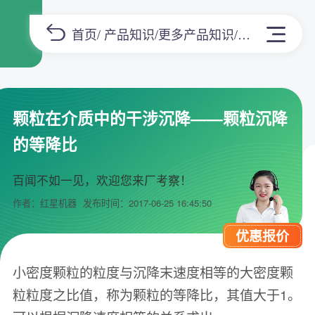
首页
/
产品知识
/
更多产品知识
/正文
颗粒在介质中的干涉沉降——颗粒沉降
的等降比
百闻不如一见，欢迎您来厂考察！
作者：红星机器
发布时间：2017-06-25 16:45:50
优惠报价
小密度颗粒的粒度与沉降末速度相等的大密度颗
粒粒度之比值，称为颗粒的等降比，其值大于1。