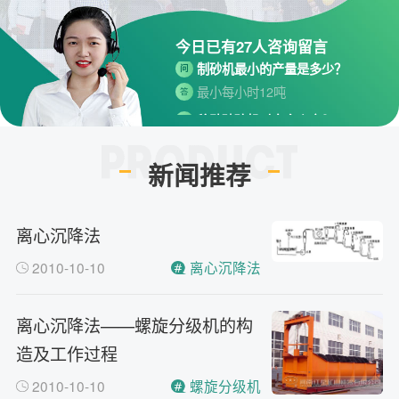
桐街与红松路交叉口中国高端矿
机生产出口基地园区
今日已有
27
人咨询留言
制砂机最小的产量是多少？
问
最小每小时12吨
答
移动破碎机时产多少方？
问
每小时30-300方的型号都有。
答
红星制砂机在环保上达标吗？
新闻推荐
问
环保测验均达到标准
答
小型的制砂机类型有哪些？
问
离心沉降法
主要有细碎机，复合破，对辊制
答
砂机，HX制砂机等
2010-10-10
离心沉降法
请问厂家地址在哪？
问
河南省郑州市高新技术开发区梧
答
离心沉降法——螺旋分级机的构
桐街与红松路交叉口中国高端矿
造及工作过程
机生产出口基地园区
制砂机最小的产量是多少？
问
2010-10-10
螺旋分级机