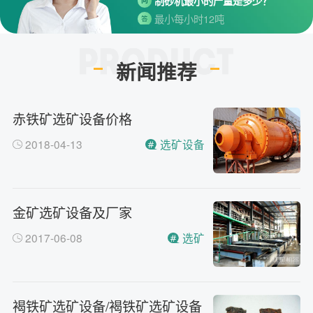
最小每小时12吨
答
移动破碎机时产多少方？
问
每小时30-300方的型号都有。
答
新闻推荐
红星制砂机在环保上达标吗？
问
环保测验均达到标准
答
小型的制砂机类型有哪些？
赤铁矿选矿设备价格
问
主要有细碎机，复合破，对辊制
答
2018-04-13
选矿设备
砂机，HX制砂机等
请问厂家地址在哪？
问
河南省郑州市高新技术开发区梧
答
桐街与红松路交叉口中国高端矿
金矿选矿设备及厂家
机生产出口基地园区
2017-06-08
选矿
制砂机最小的产量是多少？
问
最小每小时12吨
答
移动破碎机时产多少方？
问
每小时30-300方的型号都有。
褐铁矿选矿设备/褐铁矿选矿设备
答