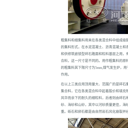
粗集料和细集料用来在各类混合料中组成级
的集料形式，在水泥混凝土、沥青混凝土和
和供修筑嵌锁型碎石路面和粒料基层之用，
合料，这一尺寸是不同的。用作粗集料的原料
的粗集料其下限尺寸为5mm,煤气发生炉，用
作用。
在以上三类应用顶用量大、范围广的是碎石集
集合料，它在各类混合料中起着股价和填充物
风华而余下的耐久的细粒料，后者则由碎石和
砂、海砂和山砂，其中以河砂质量更佳，海
重。砾石和卵石都是由自然岩石风化崩裂并