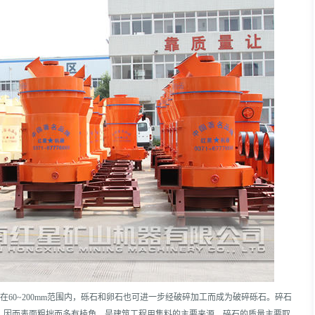
径在60~200mm范围内，砾石和卵石也可进一步经破碎加工而成为破碎砾石。碎石
，因而表面粗拙而多有棱角，是建筑工程用集料的主要来源。碎石的质量主要取