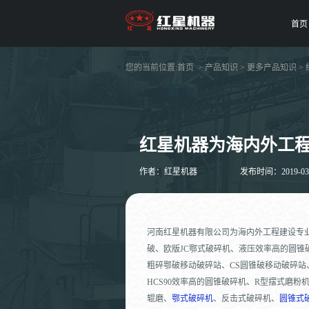
首页
您的当前位置:
首页
>
产品知识
>
更多产品知识
>
红星机器为海内外工
作者：红星机器
发布时间：2019-03-2
河南红星机器有限公司为海内外工程建设专业
破、欧版JC鄂式破碎机、液压效率高的圆锥破
粗碎鄂破移动破碎站、CS圆锥破移动破碎
HCS90效率高的圆锥破碎机、R型摆式磨粉机
辊磨、
鄂式破碎机
、反击式破碎机、
圆锥式