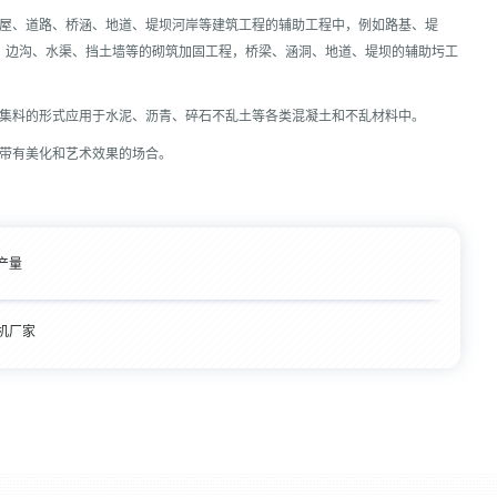
房屋、道路、桥涵、地道、堤坝河岸等建筑工程的辅助工程中，例如路基、堤
，边沟、水渠、挡土墙等的砌筑加固工程，桥梁、涵洞、地道、堤坝的辅助圬工
成集料的形式应用于水泥、沥青、碎石不乱土等各类混凝土和不乱材料中。
和带有美化和艺术效果的场合。
产量
机厂家