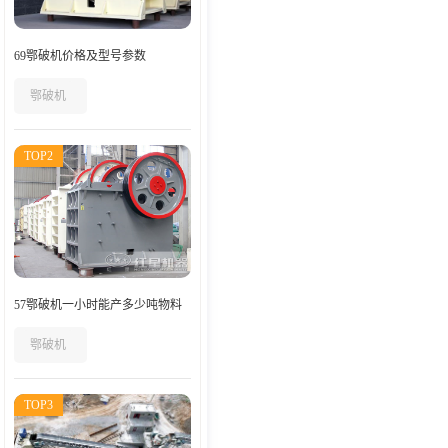
69鄂破机价格及型号参数
鄂破机
TOP2
57鄂破机一小时能产多少吨物料
鄂破机
TOP3