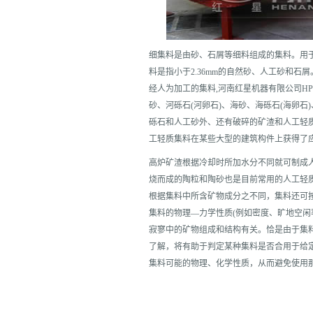
细集料是由砂、石屑等细料组成的集料。用
料是指小于2.36mm的自然砂、人工砂和
经人为加工的集料,河南红星机器有限公司H
砂、河砾石(河卵石)、海砂、海砾石(海卵石
砾石和人工砂外、还有破碎的矿渣和人工轻
工轻质集料在某些大型的建筑构件上获得了
高炉矿渣根据冷却时所加水分不同就可制成
烧而成的陶粒和陶砂也是目前常用的人工轻
根据集料中所含矿物成分之不同，集料还可
集料的物理—力学性质(例如密度、旷地空闲
寂寥中的矿物组成和结构有关。恰是由于集
了解，将有助于判定某种集料是否合用于给
集料可能的物理、化学性质，从而避免使用