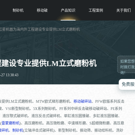
制砂机
移动破
产品知识
工程案例
关于我们
 红星机器为海内外工程建设专业提供LM立式磨粉机
程建设专业提供LM立式磨粉机
如果您想
时拨打我
询！
7 13:38:43
免费服
提供LM立式磨粉机、MTW欧式梯形磨粉机、
移动破碎站
、PFW欧版系列反击
、VSI新型制砂机、5X系列制砂机、PF系列中碎反击破移动破碎站、PE系列
站、液压颚式破碎机、液压反击式破碎机、单缸液压圆锥破、多缸液压圆锥破、
(
雷蒙磨粉机
)、高压磨粉机、高压微粉磨、中速梯形磨、S超细微粉磨、高压悬
破碎机
、
制砂机
(立轴冲击式破碎机)、新型制砂机、振动筛、振动给料机、洗砂