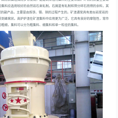
的集料应选用较好的自然岩石来轧制。石屑是有轧制和筛分碎石而得的余料，其
炼过程的副产品，主要是由炼铁、锡、铜的过程产生的。矿渣通常具有类似岩浆岩的
质到蜂窝状。高炉炉渣在矿渣集料中应用更为广泛，它具有良好的摩阻性，常作
的粗细，集料可以分为粗集料、细集料和单一粒径的集料。