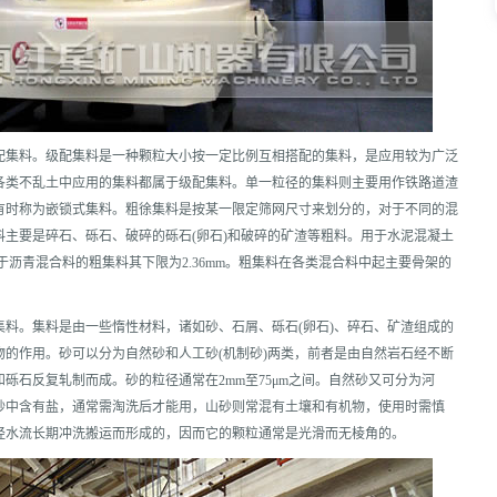
配集料。级配集料是一种颗粒大小按一定比例互相搭配的集料，是应用较为广泛
各类不乱土中应用的集料都属于级配集料。单一粒径的集料则主要用作铁路道渣
有时称为嵌锁式集料。粗徐集料是按某一限定筛网尺寸来划分的，对于不同的混
主要是碎石、砾石、破碎的砾石(卵石)和破碎的矿渣等粗料。用于水泥混凝土
于沥青混合料的粗集料其下限为2.36mm。粗集料在各类混合料中起主要骨架的
料。集料是由一些惰性材料，诸如砂、石屑、砾石(卵石)、碎石、矿渣组成的
的作用。砂可以分为自然砂和人工砂(机制砂)两类，前者是由自然岩石经不断
砾石反复轧制而成。砂的粒径通常在2mm至75μm之间。自然砂又可分为河
砂中含有盐，通常需淘洗后才能用，山砂则常混有土壤和有机物，使用时需慎
经水流长期冲洗搬运而形成的，因而它的颗粒通常是光滑而无棱角的。