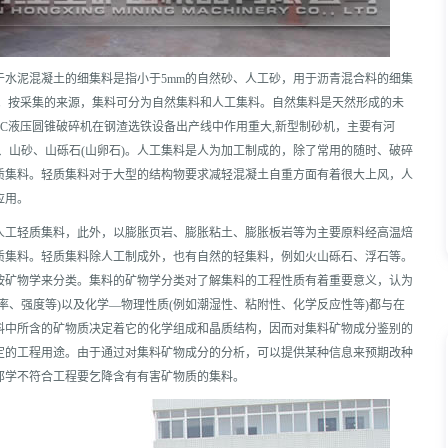
于水泥混凝土的细集料是指小于5mm的自然砂、人工砂，用于沥青混合料的细集
石屑。按采集的来源，集料可分为自然集料和人工集料。自然集料是天然形成的未
PC液压圆锥破碎机在钢渣选铁设备出产线中作用重大,新型制砂机，主要有河
)、山砂、山砾石(山卵石)。人工集料是人为加工制成的，除了常用的随时、破碎
质集料。轻质集料对于大型的结构物要求减轻混凝土自重方面有着很大上风，人
应用。
人工轻质集料，此外，以膨胀页岩、膨胀粘土、膨胀板岩等为主要原料经高温焙
质集料。轻质集料除人工制成外，也有自然的轻集料，例如火山砾石、浮石等。
按矿物学来分类。集料的矿物学分类对了解集料的工程性质有着重要意义，认为
率、强度等)以及化学—物理性质(例如潮湿性、粘附性、化学反应性等)都与在
料中所含的矿物质决定着它的化学组成和晶质结构，因而对集料矿物成分鉴别的
定的工程用途。由于通过对集料矿物成分的分析，可以提供某种信息来预期改种
那学不符合工程要乞降含有有害矿物质的集料。