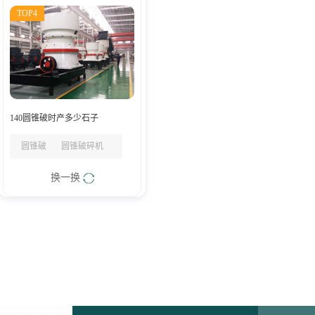
TOP4
140圆锥破时产多少石子
圆锥破
圆锥破碎机
换一换