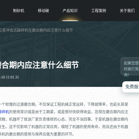
制砂机
移动破
产品知识
工程案例
关于我们
 红星冲击式破碎机在磨合期内应注意什么细节
磨合期内应注意什么细节
如果您想
时拨打我
询！
0 11:01:31
免费服
一个较慢的过渡磨合期。不仅保证工程机械正常运转，下降故障率，也延长其使
破碎机
的使用常识或是由于工期紧，或是想尽快获得收益，忽视在磨合期内应注
修期，机器坏了就该厂家负责维修的心态，完全不当回事。于是机器在磨合期内
发生。这不仅影响了机器的正常应用，缩短了机器的使用寿命，而且还由于机器
碎机的磨合期的使用与保养应做为重要的环节。