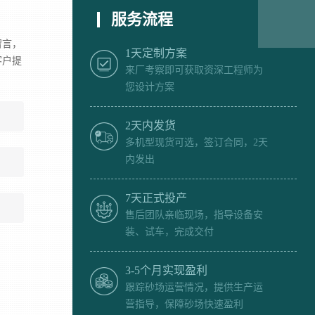
服务流程
留言，
1天定制方案
客户提
来厂考察即可获取资深工程师为
您设计方案
2天内发货
多机型现货可选，签订合同，2天
内发出
7天正式投产
售后团队亲临现场，指导设备安
装、试车，完成交付
3-5个月实现盈利
跟踪砂场运营情况，提供生产运
营指导，保障砂场快速盈利