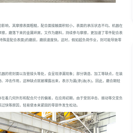
的影响，其摩擦表面粗糙，配合面接触面积较小，表面的承压状态不均。机器在
摩擦，磨落下来的金属碎屑，又作为磨料，持续参与摩擦，更加速了零件配合表
特殊是配合表面)的磨损，磨损速度快。这时，假如超负荷作业，则可能导致零
机器的密封面以及管接头等处，会呈现渗漏现象；部分铸造、加工等缺点，在装
、冲击作用，这种缺点就被裸露出来，表示为漏(渗)油(水)，因此，磨合期轻
存在着几何外形和配合尺寸的偏差，在应用初期，由于受到冲击、振动等交变负
损过快等原因，轻易使本来紧固的零部件发生松动。