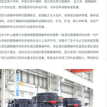
度型合用于中碎，中型合用于细碎，短头型合用于超细碎。 近几年，圆锥破碎
出产实际出发，更好服务砂石料出产商，与砂石料场联袂谋发展。
腔型与高破碎频率的圆满结合，处理能力大大进步，采用层压破碎原理，破碎成
物料。合用于细破碎和超细破碎坚硬的岩石、矿石、矿渣、耐火材料等。好的产
圆锥破碎机与砂石料行业联袂共发展。
是当今矿山建筑行业替换弹簧圆锥破碎机和更新一般液压圆锥破碎机的新一代产
与传统的圆锥破碎机的结构在设计上显然不同，并集中了迄今为止已知各类型圆
缸液压圆锥破碎机和多缸液压圆锥破碎机，多缸液压圆锥破碎机是结合单缸液压
辈的设计理念，经优化设计而成的新型圆锥破碎机，因为采用了较佳的破碎频率
于闭口边排料口粒的含量达到合适量，明显进步后续工序的处理能力，降低综合