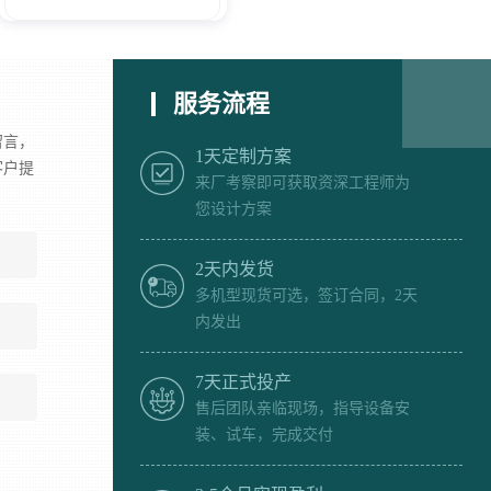
服务流程
留言，
1天定制方案
客户提
来厂考察即可获取资深工程师为
您设计方案
2天内发货
多机型现货可选，签订合同，2天
内发出
7天正式投产
售后团队亲临现场，指导设备安
装、试车，完成交付