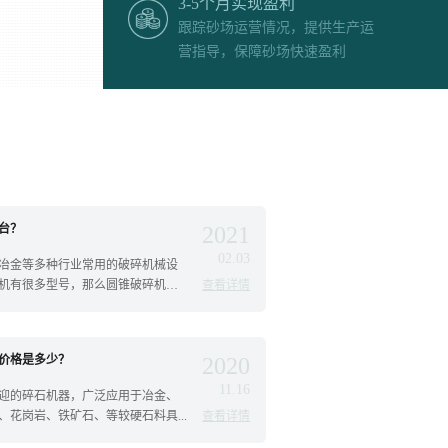
3-5个月实现盈利
跟踪砂场运营情况，提供生产运
营指导，保障砂场快速盈利
台？
2021
02.03
冶金等多种行业常用的破碎机械设
机有很多型号，那么圆锥破碎机怎
查看详情
，价格是多少？
2020
11.16
欢迎的碎石机器，广泛应用于冶金、
花岗岩、铁矿石、等较硬石料具...
查看详情