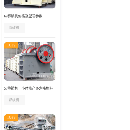
69鄂破机价格及型号参数
鄂破机
TOP2
57鄂破机一小时能产多少吨物料
鄂破机
TOP3