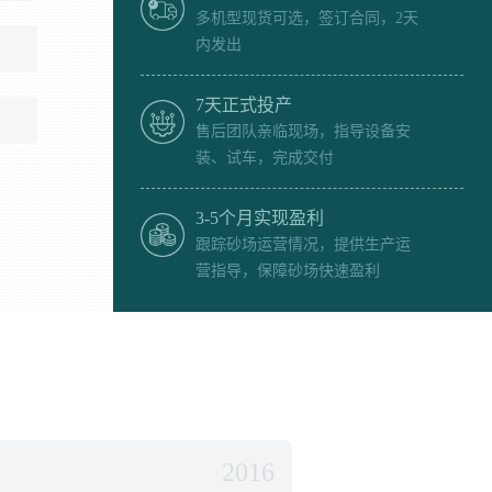
多机型现货可选，签订合同，2天
内发出
7天正式投产
售后团队亲临现场，指导设备安
装、试车，完成交付
3-5个月实现盈利
跟踪砂场运营情况，提供生产运
营指导，保障砂场快速盈利
2016