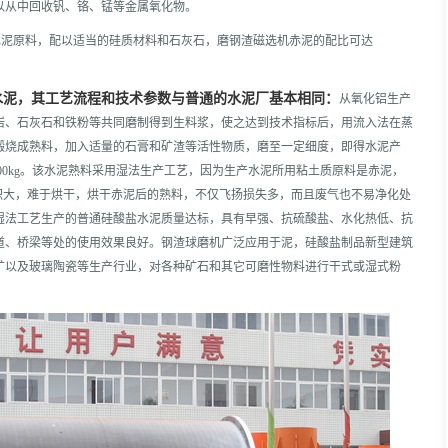
以从中回收钒、铬、锰等金属氧化物。
水泥原料，配以适当的硅质材料和石灰石，磨钢渣磁选机赤泥的配比可达
水泥，其工艺流程和技术参数与普通的水泥厂基本相同：
从氧化铝生产
岩、石灰石和铁粉等共同磨制得到生料浆，使之达到技术指标后，用流入法在蒸
煅烧成熟料，加入适量的石膏和矿渣等活性物质，磨至一定细度，即得水泥产
400kg。该水泥熟料采用湿法生产工艺，因为生产水泥所用粘土质原料是赤泥，
积大，难于烘干，烘干赤泥后的熟料，不仅飞扬损失多，而且废气也不易净化处
湿法工艺生产的普通硅酸盐水泥质量达标，具有早强、抗硫酸盐、水化热低、抗
道、桥梁等处的使用效果良好。钢渣球磨机广泛应用于泥，硅酸盐制品新型建筑
矿以及玻璃陶瓷等生产行业，对各种矿石和其它可磨性物料进行干式或湿式粉