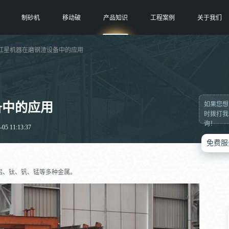
制砂机
移动破
产品知识
工程案例
关于我们
 红星机器在磨钢渣设备中的应用
备中的应用
如果您想
时拨打我
询！
5 11:13:37
免费服
铝、钛、钒、锰等多种金属。