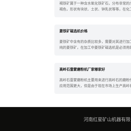
褐铁矿属于一种含水氧化铁矿石，分布非常的
褐色，形状有块状、土状、钟乳状等等，在化
火材...
菱铁矿磁选机价格
菱铁矿中含有的杂质比较多，需要对其进行加
纯的菱铁矿，在加工中菱铁矿磁选机是必须用
铁矿...
高岭石雷蒙磨粉机厂家哪家好
高岭石雷蒙磨粉机主要用来进行高岭石的磨粉
应用范围更大，但是由于现在市场上生产高岭
非常...
河南红星矿山机器有限