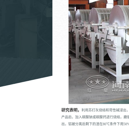
研究表明，
利用苏打灰烧结和苛性碱浸出，
产品后，加入碳酸钠或碳酸钙进行烧结，磨
出，铝被分离后剩下的渣在80℃条件下用5