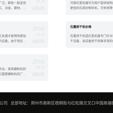
09.29
广泛，颜色一般呈现
河南红星机器可为用户提供结构
工、冶金、建材、耐
查看详情
更低的石英砂制砂机，可有效降
济与...
2016
石墨烘干机价格
09.19
工处理才能得到更加
石墨烘干机是红星机器专门针对
的设备，由于现在菱
查看详情
干设备，该设备烘干效果非常的好
2016
08.29
作业，使其磨粉后的
石雷蒙磨粉机的厂家
查看详情
公司 总部地址：郑州市高新区梧桐街与红松路交叉口中国高