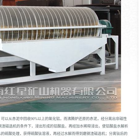
可以从赤泥中回收90%以上的氧化铝，而沸腾炉还原的赤泥，经分离出非磁性
钢渣磁选机的条件下，浸出形成的铝酸盐，再经加水稀释浸出，使铝酸盐水解析
0%的硫酸处理，获得硫酸钛溶液，再经过水解而得到磨钢渣磁选机；分离钛后的