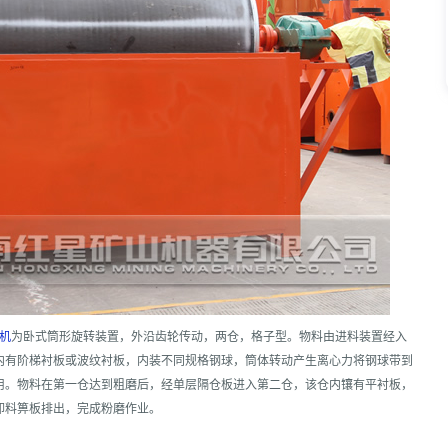
机
为卧式筒形旋转装置，外沿齿轮传动，两仓，格子型。物料由进料装置经入
内有阶梯衬板或波纹衬板，内装不同规格钢球，筒体转动产生离心力将钢球带到
用。物料在第一仓达到粗磨后，经单层隔仓板进入第二仓，该仓内镶有平衬板，
卸料箅板排出，完成粉磨作业。