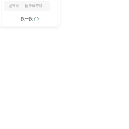
圆锥破
圆锥破碎机
换一换