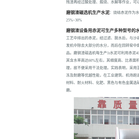
残渣再经过酸处理、煅烧、水解等作业，可
磨钢渣磁选机生产水泥
：烧结赤泥作为
25%~30%
磨钢渣设备用赤泥可生产多种型号的
工艺中排出的赤泥，经过滤、脱水后，与沙
发机中除去大部分的水分，而后在回转窑中
品。磨钢渣磁选机每生产1t水泥可利用赤泥
其含水率高达60%左右，其细度高、比表面
理，故不便采用干法处理。实践表明，采用
冻及耐磨等优越性能，在工业建筑、机场跑
材料、耐火材料、化肥、黑色与有色金属选
磨。