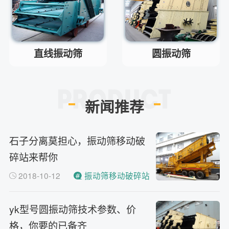
河南省郑州市高新技术开发区梧
答
桐街与红松路交叉口中国高端矿
机生产出口基地园区
制砂机最小的产量是多少？
问
直线振动筛
圆振动筛
最小每小时12吨
答
移动破碎机时产多少方？
问
每小时30-300方的型号都有。
答
红星制砂机在环保上达标吗？
新闻推荐
问
环保测验均达到标准
答
小型的制砂机类型有哪些？
问
石子分离莫担心，振动筛移动破
主要有细碎机，复合破，对辊制
答
砂机，HX制砂机等
碎站来帮你
2018-10-12
振动筛移动破碎站
yk型号圆振动筛技术参数、价
格，你要的已备齐