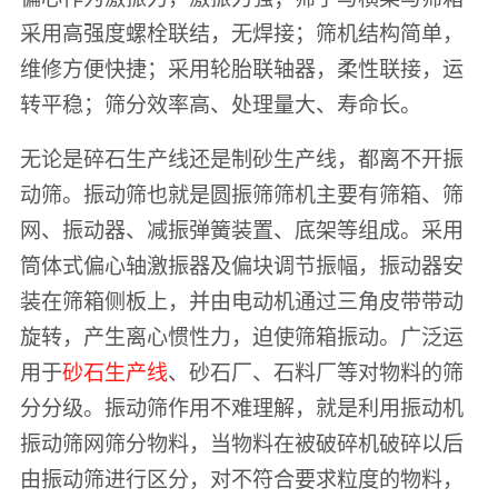
采用高强度螺栓联结，无焊接；筛机结构简单，
维修方便快捷；采用轮胎联轴器，柔性联接，运
转平稳；筛分效率高、处理量大、寿命长。
无论是碎石生产线还是制砂生产线，都离不开振
动筛。振动筛也就是圆振筛筛机主要有筛箱、筛
网、振动器、减振弹簧装置、底架等组成。采用
筒体式偏心轴激振器及偏块调节振幅，振动器安
装在筛箱侧板上，并由电动机通过三角皮带带动
旋转，产生离心惯性力，迫使筛箱振动。广泛运
用于
砂石生产线
、砂石厂、石料厂等对物料的筛
分分级。振动筛作用不难理解，就是利用振动机
振动筛网筛分物料，当物料在被破碎机破碎以后
由振动筛进行区分，对不符合要求粒度的物料，