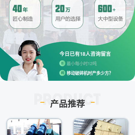
请问厂家地址在哪？
问
河南省郑州市高新技术开发区梧
答
桐街与红松路交叉口中国高端矿
机生产出口基地园区
制砂机最小的产量是多少？
问
今日已有
18
人咨询留言
最小每小时12吨
答
移动破碎机时产多少方？
问
每小时30-300方的型号都有。
答
红星制砂机在环保上达标吗？
问
环保测验均达到标准
答
产品推荐
小型的制砂机类型有哪些？
问
主要有细碎机，复合破，对辊制
答
砂机，HX制砂机等
请问厂家地址在哪？
问