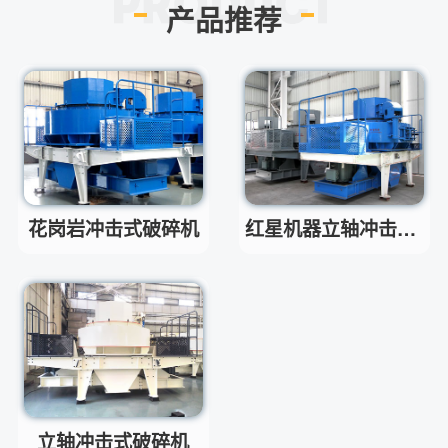
产品推荐
小型的制砂机类型有哪些？
问
主要有细碎机，复合破，对辊制
答
砂机，HX制砂机等
请问厂家地址在哪？
问
河南省郑州市高新技术开发区梧
答
桐街与红松路交叉口中国高端矿
机生产出口基地园区
制砂机最小的产量是多少？
问
花岗岩冲击式破碎机
红星机器立轴冲击式破碎机
最小每小时12吨
答
移动破碎机时产多少方？
问
每小时30-300方的型号都有。
答
红星制砂机在环保上达标吗？
问
环保测验均达到标准
答
小型的制砂机类型有哪些？
问
主要有细碎机，复合破，对辊制
答
砂机，HX制砂机等
立轴冲击式破碎机