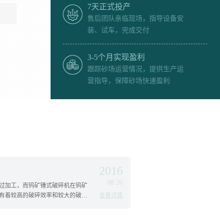
7天正式投产
售后团队亲临现场，指导设备安
装、试车，完成交付
3-5个月实现盈利
跟踪砂场运营情况，提供生产运
营指导，保障砂场快速盈利
2016
08.20
过加工，而钨矿锤式破碎机在钨矿
有着较高的破碎效率和较大的破碎
查看详情