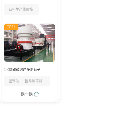
石料生产线价格
TOP4
140圆锥破时产多少石子
圆锥破
圆锥破碎机
换一换