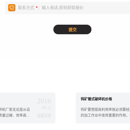
联系方式
：输入电话,即刻获取报价
*
2016
钨矿锤式破碎机价格
08.22
碎机厂家无论是从设
钨矿要想提高利用率就必须要经
质量过硬、效率高节
查看详情
的加工作业中发挥重要的作用，
能力...