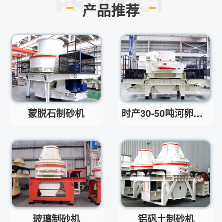
环保测验均达到标准
产品推荐
小型的制砂机类型有哪些？
问
主要有细碎机，复合破，对辊制
答
砂机，HX制砂机等
请问厂家地址在哪？
问
河南省郑州市高新技术开发区梧
答
桐街与红松路交叉口中国高端矿
机生产出口基地园区
制砂机最小的产量是多少？
问
蒙脱石制砂机
时产30-50吨河卵石制砂机
最小每小时12吨
答
移动破碎机时产多少方？
问
每小时30-300方的型号都有。
答
红星制砂机在环保上达标吗？
问
环保测验均达到标准
答
小型的制砂机类型有哪些？
问
主要有细碎机，复合破，对辊制
答
玻璃制砂机
铝矾土制砂机
砂机，HX制砂机等