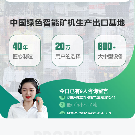
请问厂家地址在哪？
问
河南省郑州市高新技术开发区梧
答
桐街与红松路交叉口中国高端矿
机生产出口基地园区
今日已有
9
人咨询留言
制砂机最小的产量是多少？
问
最小每小时12吨
答
移动破碎机时产多少方？
问
每小时30-300方的型号都有。
答
红星制砂机在环保上达标吗？
问
答