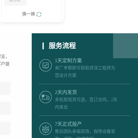
制沙机
换一换
服务流程
留言，
1天定制方案
客户提
来厂考察即可获取资深工程师为
您设计方案
2天内发货
多机型现货可选，签订合同，2天
内发出
7天正式投产
售后团队亲临现场，指导设备安