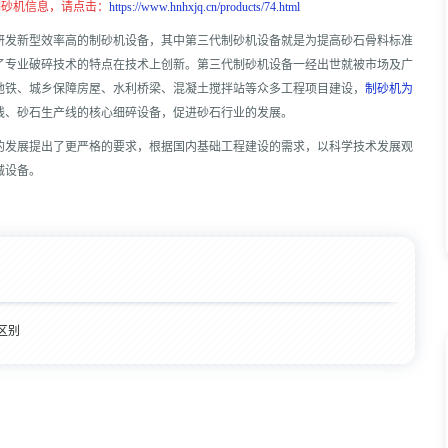
制砂机信息，请点击：
https://www.hnhxjq.cn/products/74.html
研发新型效率高的制砂机设备，其中第三代制砂机设备就是为提高砂石骨料标准
了专业破碎技术的特点在技术上创新。第三代制砂机设备一经出世就被市场及广
地铁、城乡保障房屋、水利桥梁、混凝土搅拌站等众多工程项目建设，
制砂机为
线、砂石生产线的核心细碎设备，促进砂石行业的发展。
的发展提出了更严格的要求，根据国内基础工程建设的需求，以科学技术发展观
械设备。
区别