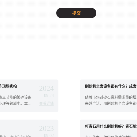
作现场实拍
2024
制砂机全套设备都有什么？成套
09.24
高且节能的破碎设备
随着市场对砂石骨料需求量的增
处理等领域中。本文
查看详情
来越广泛，那制砂机全套设备都
钱？接...
2023
打青石用什么制砂机好？青石机
09.02