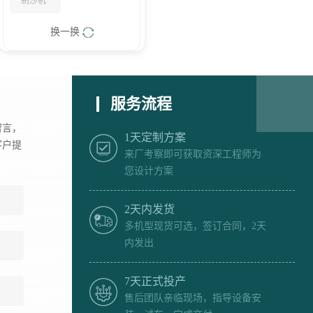
制沙机
换一换
服务流程
留言，
1天定制方案
客户提
来厂考察即可获取资深工程师为
您设计方案
2天内发货
多机型现货可选，签订合同，2天
内发出
7天正式投产
售后团队亲临现场，指导设备安