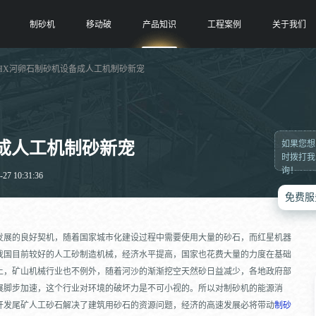
制砂机
移动破
产品知识
工程案例
关于我们
 HX河卵石制砂机设备成人工机制砂新宠
成人工机制砂新宠
如果您想
时拨打我
询！
7 10:31:36
免费服
发展的良好契机，随着国家城市化建设过程中需要使用大量的砂石，而红星机器
我国目前较好的人工砂制造机械，经济水平提高，国家也花费大量的力度在基础
土，矿山机械行业也不例外，随着河沙的渐渐挖空天然砂日益减少，各地政府部
展脚步加速，这个行业对环境的破坏力是不可小视的。所以对制砂机的能源消
开发尾矿人工砂石解决了建筑用砂石的资源问题，经济的高速发展必将带动
制砂