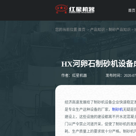
首页
您的当前位置:
首页
>
产品知识
>
制砂产品知识
>
HX河卵石制砂机设备
作者：红星机器
发布时间：2020-07-2
经济高速发展给了制砂机设备企业快速稳定
是专业生产这种设备的厂家，
制砂机
无疑是
建设上，这些设施的建设都离不开水泥混凝
门以严令禁止河道开采，促使了制砂机的发
耗、生产质量上的要求就十分严格。制砂机