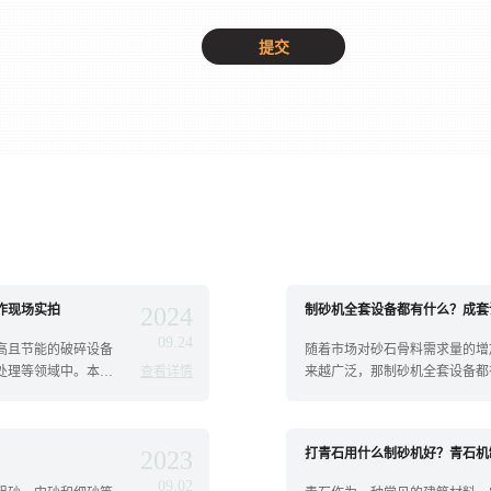
作现场实拍
2024
制砂机全套设备都有什么？成套
09.24
高且节能的破碎设备
随着市场对砂石骨料需求量的增
处理等领域中。本文
查看详情
来越广泛，那制砂机全套设备都
钱？接...
2023
打青石用什么制砂机好？青石机
09.02