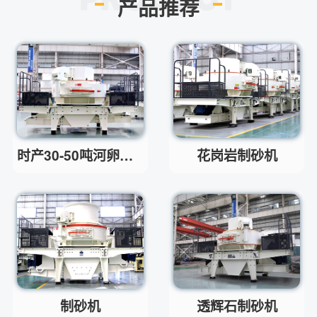
产品推荐
小型的制砂机类型有哪些？
问
主要有细碎机，复合破，对辊制
答
砂机，HX制砂机等
请问厂家地址在哪？
问
河南省郑州市高新技术开发区梧
答
桐街与红松路交叉口中国高端矿
机生产出口基地园区
制砂机最小的产量是多少？
问
时产30-50吨河卵石制砂机
花岗岩制砂机
最小每小时12吨
答
移动破碎机时产多少方？
问
每小时30-300方的型号都有。
答
红星制砂机在环保上达标吗？
问
环保测验均达到标准
答
小型的制砂机类型有哪些？
问
主要有细碎机，复合破，对辊制
答
砂机，HX制砂机等
制砂机
透辉石制砂机