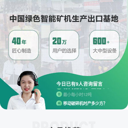
请问厂家地址在哪？
问
河南省郑州市高新技术开发区梧
答
桐街与红松路交叉口中国高端矿
机生产出口基地园区
制砂机最小的产量是多少？
今日已有
9
人咨询留言
问
最小每小时12吨
答
移动破碎机时产多少方？
问
每小时30-300方的型号都有。
答
红星制砂机在环保上达标吗？
问
环保测验均达到标准
答