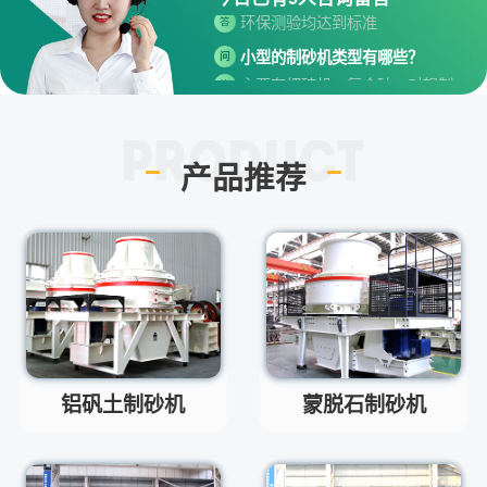
环保测验均达到标准
答
小型的制砂机类型有哪些？
问
主要有细碎机，复合破，对辊制
答
砂机，HX制砂机等
请问厂家地址在哪？
问
河南省郑州市高新技术开发区梧
答
产品推荐
桐街与红松路交叉口中国高端矿
机生产出口基地园区
制砂机最小的产量是多少？
问
最小每小时12吨
答
移动破碎机时产多少方？
问
每小时30-300方的型号都有。
答
红星制砂机在环保上达标吗？
问
环保测验均达到标准
答
铝矾土制砂机
蒙脱石制砂机
小型的制砂机类型有哪些？
问
主要有细碎机，复合破，对辊制
答
砂机，HX制砂机等