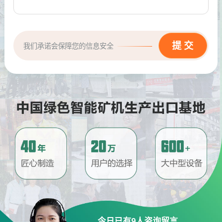
我们承诺会保障您的信息安全
请问厂家地址在哪？
问
河南省郑州市高新技术开发区梧
答
桐街与红松路交叉口中国高端矿
机生产出口基地园区
制砂机最小的产量是多少？
问
最小每小时12吨
答
移动破碎机时产多少方？
问
每小时30-300方的型号都有。
答
红星制砂机在环保上达标吗？
问
今日已有
9
人咨询留言