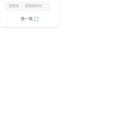
圆锥破
圆锥破碎机
换一换