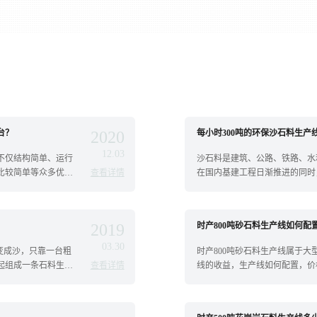
台？
2020
每小时300吨的环保沙石料生产
12.03
不仅结构简单、运行
沙石料是建筑、公路、铁路、水
比较简单等众多优
查看详情
在国内基建工程日渐推进的同时
热门...
2019
时产800吨砂石料生产线如何配
03.30
变成沙，只靠一台粗
时产800吨砂石料生产线属于
起组成一条石料生产
查看详情
线的收益，生产线如何配置，价格