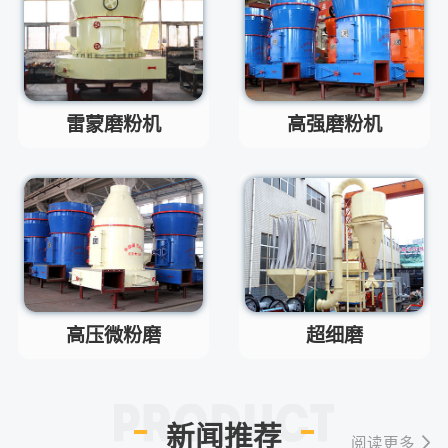
河南省郑州市高新技术开发区梧
答
桐街与红松路交叉口中国高端矿
机生产出口基地园区
制砂机最小的产量是多少？
问
最小每小时12吨
答
雷蒙磨粉机
高强磨粉机
移动破碎机时产多少方？
问
每小时30-300方的型号都有。
答
红星制砂机在环保上达标吗？
问
环保测验均达到标准
答
小型的制砂机类型有哪些？
问
主要有细碎机，复合破，对辊制
答
砂机，HX制砂机等
高压微粉磨
超细磨
新闻推荐
阅读更多