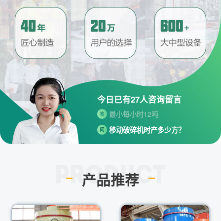
请问厂家地址在哪？
问
河南省郑州市高新技术开发区梧
答
桐街与红松路交叉口中国高端矿
机生产出口基地园区
制砂机最小的产量是多少？
问
今日已有
27
人咨询留言
最小每小时12吨
答
移动破碎机时产多少方？
问
每小时30-300方的型号都有。
答
红星制砂机在环保上达标吗？
问
环保测验均达到标准
答
产品推荐
小型的制砂机类型有哪些？
问
主要有细碎机，复合破，对辊制
答
砂机，HX制砂机等
请问厂家地址在哪？
问