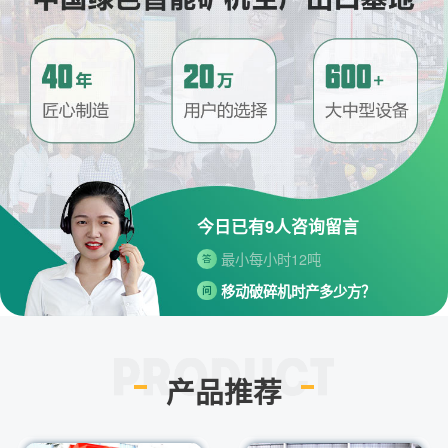
请问厂家地址在哪？
问
河南省郑州市高新技术开发区梧
答
桐街与红松路交叉口中国高端矿
机生产出口基地园区
制砂机最小的产量是多少？
问
今日已有
9
人咨询留言
最小每小时12吨
答
移动破碎机时产多少方？
问
每小时30-300方的型号都有。
答
红星制砂机在环保上达标吗？
问
环保测验均达到标准
答
产品推荐
小型的制砂机类型有哪些？
问
主要有细碎机，复合破，对辊制
答
砂机，HX制砂机等