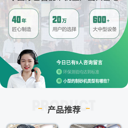
河南省郑州市高新技术开发区梧
答
桐街与红松路交叉口中国高端矿
机生产出口基地园区
制砂机最小的产量是多少？
问
最小每小时12吨
答
移动破碎机时产多少方？
问
每小时30-300方的型号都有。
答
红星制砂机在环保上达标吗？
问
今日已有
9
人咨询留言
环保测验均达到标准
答
小型的制砂机类型有哪些？
问
主要有细碎机，复合破，对辊制
答
砂机，HX制砂机等
请问厂家地址在哪？
问
产品推荐
河南省郑州市高新技术开发区梧
答
桐街与红松路交叉口中国高端矿
机生产出口基地园区