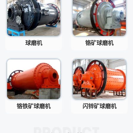
制砂机最小的产量是多少？
问
最小每小时12吨
答
移动破碎机时产多少方？
问
每小时30-300方的型号都有。
答
红星制砂机在环保上达标吗？
问
球磨机
铬矿球磨机
环保测验均达到标准
答
小型的制砂机类型有哪些？
问
主要有细碎机，复合破，对辊制
答
砂机，HX制砂机等
铬铁矿球磨机
闪锌矿球磨机