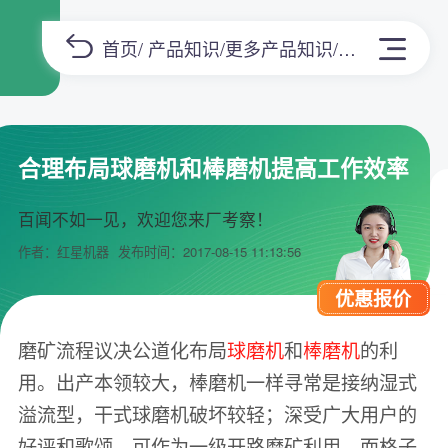
首页
/
产品知识
/
更多产品知识
/正文
合理布局球磨机和棒磨机提高工作效率
百闻不如一见，欢迎您来厂考察！
作者：红星机器
发布时间：2017-08-15 11:13:56
优惠报价
磨矿流程议决公道化布局
球磨机
和
棒磨机
的利
用。出产本领较大，棒磨机一样寻常是接纳湿式
溢流型，干式球磨机破坏较轻；深受广大用户的
好评和歌颂，可作为一级开路磨矿利用，而格子