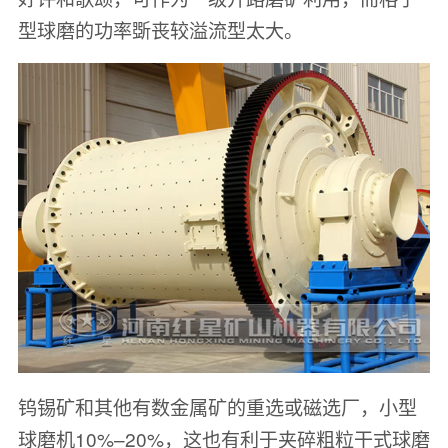
型球磨的功率
斲丧
较溢流型太大。
钨锡矿和其他有数金属矿的重选或磁选厂，小型
球磨机10%–20%，这也有利于夹碎粗粒干式球磨