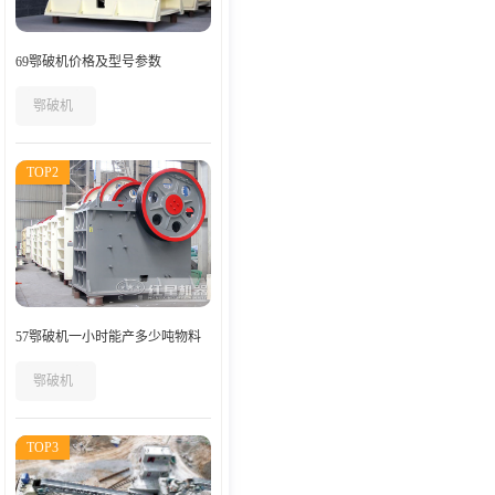
69鄂破机价格及型号参数
鄂破机
TOP2
57鄂破机一小时能产多少吨物料
鄂破机
TOP3