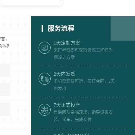
服务流程
留言，
1天定制方案
客户提
来厂考察即可获取资深工程师为
您设计方案
2天内发货
多机型现货可选，签订合同，2天
内发出
7天正式投产
售后团队亲临现场，指导设备安
装、试车，完成交付