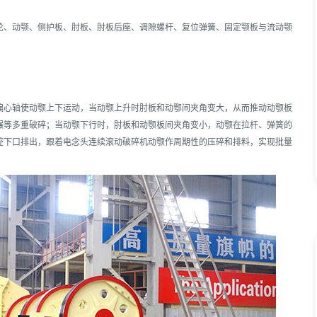
轮、动颚、侧护板、肘板、肘板后座、调隙螺杆、复位弹簧、固定颚板与流动颚
偏心轴使动颚上下运动，当动颚上升时肘板和动鄂间夹角变大，从而推动动颚板
碾等多重破碎；当动颚下行时，肘板和动颚板间夹角变小，动颚在拉杆、弹簧的
腔下口排出，跟着电念头连续滚动破碎机动颚作周期性的压碎和排料，实现批量