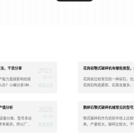
方法，干货分享
2021
花岗岩颚式破碎机有哪些类型，
06.03
产能力直接影响后续
花岗岩比较常见的一种岩石，也
么办？小编分享5种提
查看详情
花岗石构造紧密、石英含量多、
硬，是...
产值分析
2020
鹅卵石颚式破碎机械常见的型号
05.09
的设备分类、型号多达
颚式破碎机作为目前市场上比较
术有差异，所以厂家
查看详情
单，产量较大，破碎比较大，不
进行破...