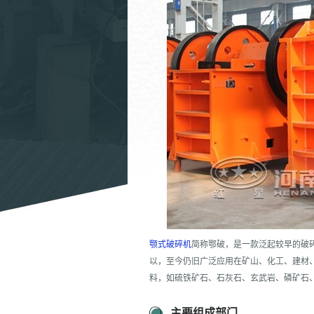
颚式破碎机
简称鄂破，是一款泛起较早的破
以，至今仍旧广泛应用在矿山、化工、建材、
料，如硫铁矿石、石灰石、玄武岩、磷矿石
主要组成部门