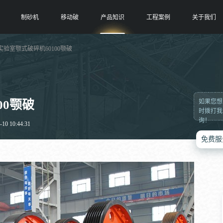
制砂机
移动破
产品知识
工程案例
关于我们
 实验室颚式破碎机60100颚破
00颚破
如果您想
时拨打我
询！
0 10:44:31
免费服