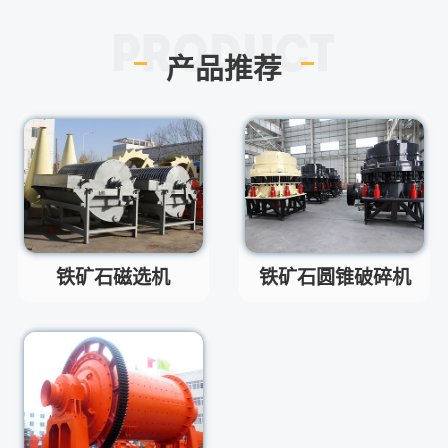
红星制砂机在环保上达标吗？
问
环保测验均达到标准
答
产品推荐
小型的制砂机类型有哪些？
问
主要有细碎机，复合破，对辊制
答
砂机，HX制砂机等
请问厂家地址在哪？
问
河南省郑州市高新技术开发区梧
答
桐街与红松路交叉口中国高端矿
机生产出口基地园区
制砂机最小的产量是多少？
问
铁矿石磁选机
铁矿石圆锥破碎机
最小每小时12吨
答
移动破碎机时产多少方？
问
每小时30-300方的型号都有。
答
红星制砂机在环保上达标吗？
问
环保测验均达到标准
答
小型的制砂机类型有哪些？
问