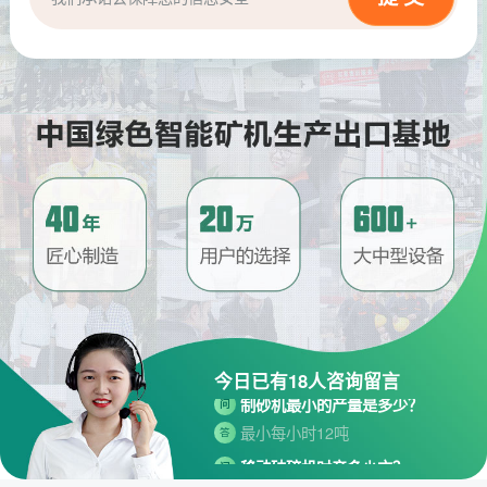
请问厂家地址在哪？
问
河南省郑州市高新技术开发区梧
答
桐街与红松路交叉口中国高端矿
机生产出口基地园区
今日已有
18
人咨询留言
制砂机最小的产量是多少？
问
最小每小时12吨
答
移动破碎机时产多少方？
问
每小时30-300方的型号都有。
答