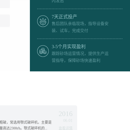
内发出
7天正式投产
售后团队亲临现场，指导设备安
装、试车，完成交付
3-5个月实现盈利
跟踪砂场运营情况，提供生产运
营指导，保障砂场快速盈利
2016
06.01
粗破，常选用颚式破碎机，主要是
2300t/h。颚式破碎机的...
查看详情