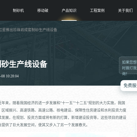
制砂机
移动破
产品知识
工程案例
关于我们
 红星推出珍珠岩成套制砂生产线设备
制砂生产线设备
如果您想
时拨打我
询！
8 10:28:04
免费服
年来，随着我国经济的进一步发展和“十一五”“十二五”规划的大力实施，我国
、区域振兴、高速铁路、高速公路、核电建设、保障性住房建设和水利投资力度
续发展，在规划、投资方面或将有新的打算，新增建设投资等，这些项目的建设
业提供了巨大发展空间，使其又步入了另一个发展春天。