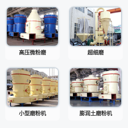
移动破碎机时产多少方？
问
每小时30-300方的型号都有。
答
红星制砂机在环保上达标吗？
问
环保测验均达到标准
答
小型的制砂机类型有哪些？
问
主要有细碎机，复合破，对辊制
答
砂机，HX制砂机等
高压微粉磨
超细磨
小型磨粉机
膨润土磨粉机