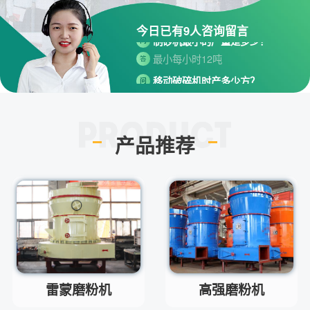
机生产出口基地园区
今日已有
9
人咨询留言
制砂机最小的产量是多少？
问
最小每小时12吨
答
移动破碎机时产多少方？
问
每小时30-300方的型号都有。
答
红星制砂机在环保上达标吗？
问
环保测验均达到标准
答
产品推荐
小型的制砂机类型有哪些？
问
主要有细碎机，复合破，对辊制
答
砂机，HX制砂机等
请问厂家地址在哪？
问
河南省郑州市高新技术开发区梧
答
桐街与红松路交叉口中国高端矿
机生产出口基地园区
制砂机最小的产量是多少？
问
雷蒙磨粉机
高强磨粉机
最小每小时12吨
答