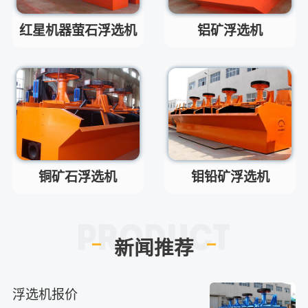
制砂机最小的产量是多少？
问
最小每小时12吨
答
红星机器萤石浮选机
铝矿浮选机
移动破碎机时产多少方？
问
每小时30-300方的型号都有。
答
红星制砂机在环保上达标吗？
问
环保测验均达到标准
答
小型的制砂机类型有哪些？
问
主要有细碎机，复合破，对辊制
答
砂机，HX制砂机等
铜矿石浮选机
钼铅矿浮选机
新闻推荐
浮选机报价