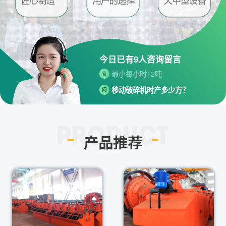
河南省郑州市高新技术开发区梧
答
桐街与红松路交叉口中国高端矿
机生产出口基地园区
制砂机最小的产量是多少？
问
今日已有
9
人咨询留言
最小每小时12吨
答
移动破碎机时产多少方？
问
每小时30-300方的型号都有。
答
红星制砂机在环保上达标吗？
问
环保测验均达到标准
答
产品推荐
小型的制砂机类型有哪些？
问
主要有细碎机，复合破，对辊制
答
砂机，HX制砂机等
请问厂家地址在哪？
问
河南省郑州市高新技术开发区梧
答
桐街与红松路交叉口中国高端矿
机生产出口基地园区