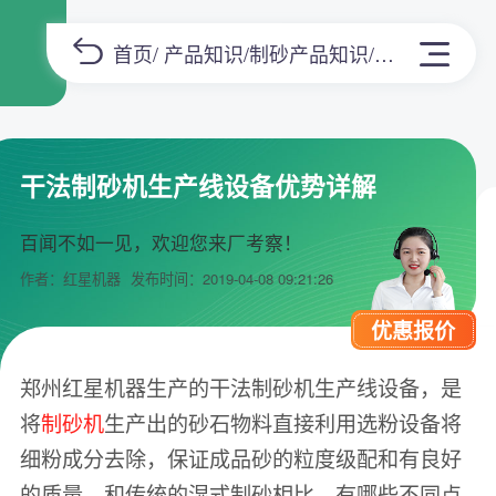
首页
/
产品知识
/
制砂产品知识
/正文
干法制砂机生产线设备优势详解
百闻不如一见，欢迎您来厂考察！
作者：红星机器
发布时间：2019-04-08 09:21:26
优惠报价
郑州红星机器生产的干法制砂机生产线设备，是
将
制砂机
生产出的砂石物料直接利用选粉设备将
细粉成分去除，保证成品砂的粒度级配和有良好
的质量。和传统的湿式制砂相比，有哪些不同点