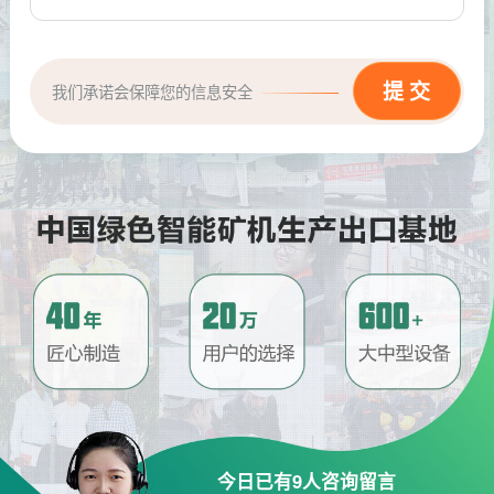
我们承诺会保障您的信息安全
请问厂家地址在哪？
问
河南省郑州市高新技术开发区梧
答
桐街与红松路交叉口中国高端矿
机生产出口基地园区
制砂机最小的产量是多少？
问
今日已有
9
人咨询留言
最小每小时12吨
答