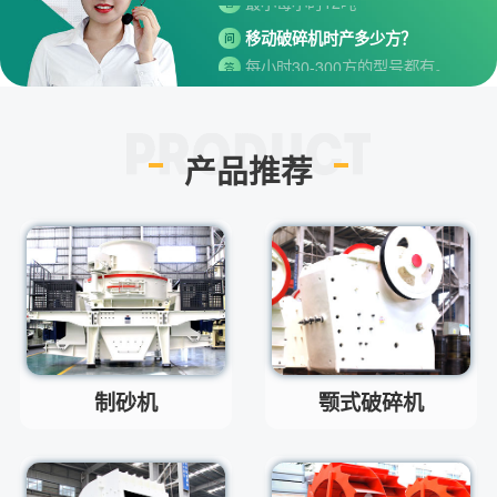
移动破碎机时产多少方？
问
每小时30-300方的型号都有。
答
红星制砂机在环保上达标吗？
问
环保测验均达到标准
答
小型的制砂机类型有哪些？
问
产品推荐
主要有细碎机，复合破，对辊制
答
砂机，HX制砂机等
请问厂家地址在哪？
问
河南省郑州市高新技术开发区梧
答
桐街与红松路交叉口中国高端矿
机生产出口基地园区
制砂机最小的产量是多少？
问
最小每小时12吨
答
制砂机
颚式破碎机
移动破碎机时产多少方？
问
每小时30-300方的型号都有。
答
红星制砂机在环保上达标吗？
问