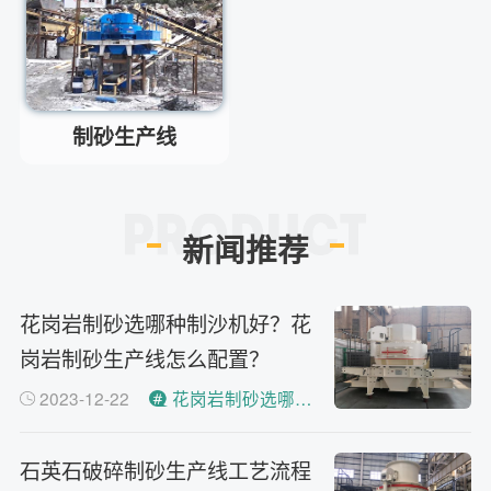
请问厂家地址在哪？
问
河南省郑州市高新技术开发区梧
答
桐街与红松路交叉口中国高端矿
机生产出口基地园区
制砂机最小的产量是多少？
问
制砂生产线
最小每小时12吨
答
移动破碎机时产多少方？
问
每小时30-300方的型号都有。
答
新闻推荐
红星制砂机在环保上达标吗？
问
环保测验均达到标准
答
小型的制砂机类型有哪些？
问
花岗岩制砂选哪种制沙机好？花
主要有细碎机，复合破，对辊制
答
岗岩制砂生产线怎么配置？
砂机，HX制砂机等
2023-12-22
花岗岩制砂选哪种制沙机好？
石英石破碎制砂生产线工艺流程