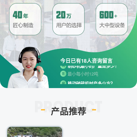
请问厂家地址在哪？
问
河南省郑州市高新技术开发区梧
答
桐街与红松路交叉口中国高端矿
机生产出口基地园区
今日已有
18
人咨询留言
制砂机最小的产量是多少？
问
最小每小时12吨
答
移动破碎机时产多少方？
问
每小时30-300方的型号都有。
答
红星制砂机在环保上达标吗？
问
环保测验均达到标准
答
产品推荐
小型的制砂机类型有哪些？
问
主要有细碎机，复合破，对辊制
答
砂机，HX制砂机等