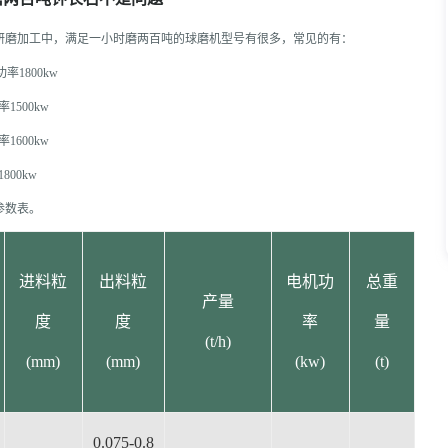
研磨加工中，满足一小时磨两百吨的球磨机型号有很多，常见的有：
功率1800kw
率1500kw
率1600kw
800kw
参数表。
进料粒
出料粒
电机功
总重
产量
度
度
率
量
(t/h)
(mm)
(mm)
(kw)
(t)
0.075-0.8