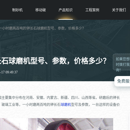
制砂机
移动破
产品知识
工程案例
关于我们
 一小时磨两百吨的钾长石球磨机型号、参数，价格多少？
长石球磨机型号、参数，价格多少？
如果您想
时拨打我
询！
7 09:49:37
免费服
国主要集中分布在河南、安徽、内蒙古、新疆、四川、山西等省。研磨后的钾长
、玻璃工业等，一小时磨两百吨的钾长石
球磨机
型号及参数，一台这样的设备价