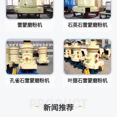
桐街与红松路交叉口中国高端矿
机生产出口基地园区
制砂机最小的产量是多少？
问
雷蒙磨粉机
石英石雷蒙磨粉机
最小每小时12吨
答
移动破碎机时产多少方？
问
每小时30-300方的型号都有。
答
红星制砂机在环保上达标吗？
问
环保测验均达到标准
答
小型的制砂机类型有哪些？
问
主要有细碎机，复合破，对辊制
答
砂机，HX制砂机等
孔雀石雷蒙磨粉机
叶腊石雷蒙磨粉机
新闻推荐