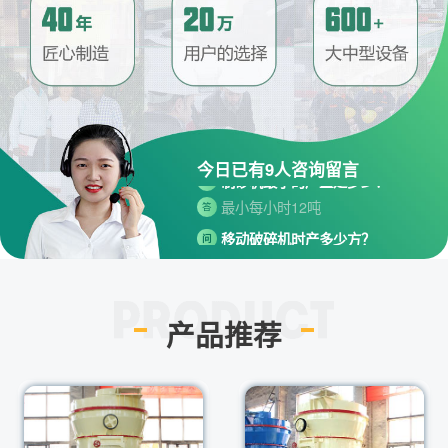
请问厂家地址在哪？
问
河南省郑州市高新技术开发区梧
答
桐街与红松路交叉口中国高端矿
机生产出口基地园区
制砂机最小的产量是多少？
问
今日已有
9
人咨询留言
最小每小时12吨
答
移动破碎机时产多少方？
问
每小时30-300方的型号都有。
答
红星制砂机在环保上达标吗？
问
环保测验均达到标准
答
产品推荐
小型的制砂机类型有哪些？
问
主要有细碎机，复合破，对辊制
答
砂机，HX制砂机等
请问厂家地址在哪？
问
河南省郑州市高新技术开发区梧
答