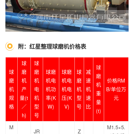
附：红星整理球磨机价格表
球
球
球
球
磨
磨
球磨
球磨
球
减
磨
磨
机
机
机电
机电
磨
速
价格RM
机
机
产
电
机功
机电
机
机
B/单位万
重
规
量(t
机
率(K
压(K
型
速
元
量
格
／
型
W)
V)
号
比
(t)
h)
号
M
M1.5×5.
JR
Z