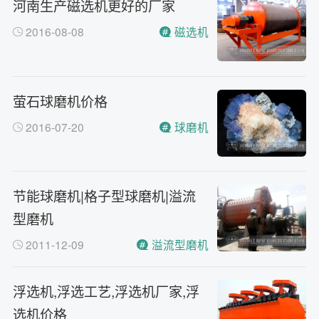
河南生产磁选机更好的厂家
砂机，HX制砂机等
请问厂家地址在哪？
问
2016-08-08
磁选机
河南省郑州市高新技术开发区梧
答
桐街与红松路交叉口中国高端矿
机生产出口基地园区
萤石球磨机价格
制砂机最小的产量是多少？
问
最小每小时12吨
答
2016-07-20
球磨机
移动破碎机时产多少方？
问
每小时30-300方的型号都有。
答
红星制砂机在环保上达标吗？
问
节能球磨机|格子型球磨机|溢流
环保测验均达到标准
答
型磨机
小型的制砂机类型有哪些？
问
2011-12-09
溢流型磨机
主要有细碎机，复合破，对辊制
答
砂机，HX制砂机等
浮选机,浮选工艺,浮选机厂家,浮
选机价格