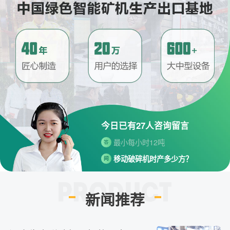
请问厂家地址在哪？
问
河南省郑州市高新技术开发区梧
答
桐街与红松路交叉口中国高端矿
机生产出口基地园区
制砂机最小的产量是多少？
问
今日已有
27
人咨询留言
最小每小时12吨
答
移动破碎机时产多少方？
问
每小时30-300方的型号都有。
答
红星制砂机在环保上达标吗？
问
环保测验均达到标准
答
新闻推荐
小型的制砂机类型有哪些？
问
主要有细碎机，复合破，对辊制
答