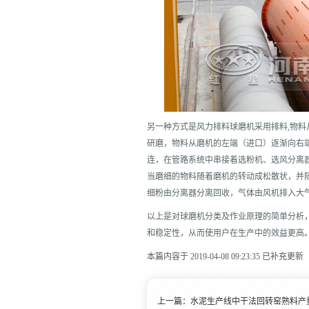
另一种方式是风力排料球磨机采用排料,物
研磨，物料从磨机的左端（进口）逐渐向右
连，在管路系统中串接着选粉机、选风分离
当磨细的物料随着磨机的转动成松散状，并
细粉由分离器分离回收，气体由风机排入大
以上是对球磨机分类及作业原理的简单分析
和稳定性，从而使用户在生产中的效益更高
本篇内容于 2019-04-08 09:23:35 已补充更新
上一篇：
水泥生产线中干法回转窑熟料产