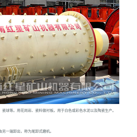
石、瓷球等。用花岗岩、瓷料做衬板。用于白色或彩色水泥以及陶瓷生产。
，由另一端卸出，称为尾卸式磨机。