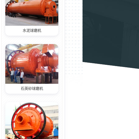
水泥球磨机
石英砂球磨机