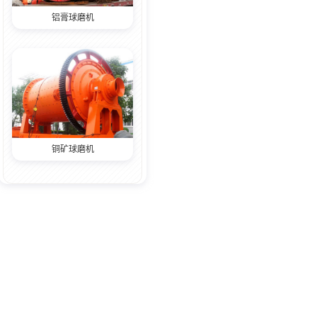
铝膏球磨机
铜矿球磨机