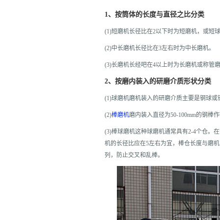
1、按筒体的长度与直径之比分类
(1)短磨机长径比在2以下时为短磨机，或短
(2)中长磨机长径比在3左右时为中长磨机。
(3)长磨机长经吧在4以上时为长磨机或称管
2、按磨内装入的研磨介质形状分类
(1)球磨机磨机装入的研磨介质主要是钢球
(2)
棒磨机
磨内装入直径为50-100mm的钢棒
(3)棒球磨机这种球磨机通常具有2-4个
机的长径比应在5左右为宜，棒仓长度与磨机有效
列，防止交叉和乱棒。