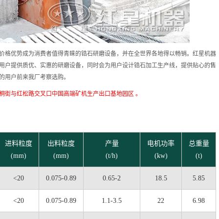
价格优势成为消费者值得青睐的锆石研磨设备，并在全世界各地得以畅销。红星机器
用户提供质优、实惠的研磨设备，同时会为用户设计锆石加工生产线，提供贴心的售
的用户前来我厂考察选购。
桐街与红松路交叉口中国高端矿机生产出口基地园区 。
进料粒度
出料粒度
产量
电机功率
总重量
(mm)
(mm)
(t/h)
(kw)
(t)
<20
0.075-0.89
0.65-2
18.5
5.85
<20
0.075-0.89
1.1-3.5
22
6.98