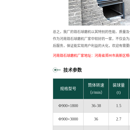
总之，我厂的锆石球磨机以其特别的性能、质量及
作为河南锆石球磨机厂家中较好的一家，不仅会为
后服务，保证能实现用户利益的大化，欢迎有需要
河南锆石球磨机厂家地址：河南省郑州市高新区梧
技术参数
筒体转速
装球量
规格型号
（r/min）
(t)
Ф900×1800
36-38
1.5
Ф900×3000
36
2.7