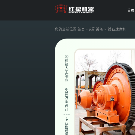
首页
您的当前位置:
首页
>
选矿设备
> 锆石球磨机
60
秒
级
人
工
响
应
免
费
方
案
设
计
专
业
售
后