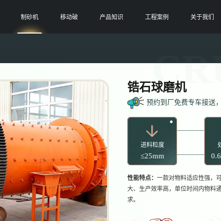
制砂机
移动破
产品知识
工程案例
关于我们
锆石球磨机
预约到厂免费专车接送，
进料粒度
≤25mm
0.6
性能特点：
一款对物料适应性强，
大、生产效率高，单位时间内物料
求。